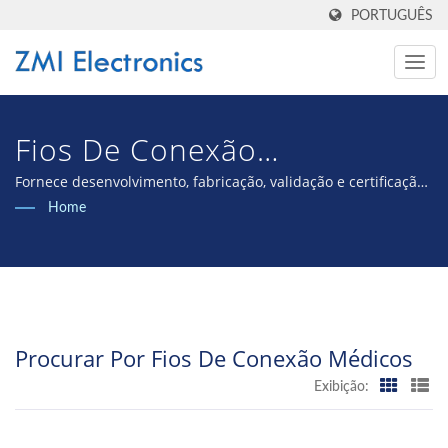
PORTUGUÊS
Fios De Conexão
MédicosPesquisado |
Fornece desenvolvimento, fabricação, validação e certificação
internacional de dispositivos médicos OEM/ODM.
Home
Estimuladores TENS/EMS
Avançados - Serviços
OEM/ODM Disponíveis
Procurar Por Fios De Conexão Médicos
Exibição: