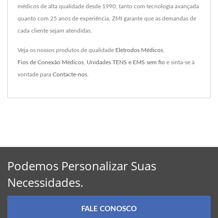
médicos de alta qualidade desde 1990, tanto com tecnologia avançada
quanto com 25 anos de experiência, ZMI garante que as demandas de
cada cliente sejam atendidas.
Veja os nossos produtos de qualidade
Eletrodos Médicos
,
Fios de Conexão Médicos
,
Unidades TENS e EMS sem fio
e sinta-se à
vontade para
Contacte-nos
.
Podemos Personalizar Suas
Necessidades.
FALE CONOSCO