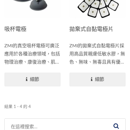
吸杯電極
拋棄式自黏電極片
ZMI的真空吸杯電極可廣泛
ZMI的拋棄式自黏電極片採
應用於各種治療領域，包括
用高品質親膚低敏水膠，無
物理治療、康復治療、肌肉
色、無味、無毒且具有優異
刺激和電療等。它是一種可
的黏性，確保使用者的舒適
靠、高效且耐用的工具，能
感和安全性。無論您的皮膚
細節
細節
夠提升治療效果並為使用者
敏感度如何，我們的電極片
帶來舒適的治療體驗。 我
都能提供舒適的接觸體驗。
們採用抗菌不銹鋼
結果 1 - 4 的 4
（SUS303／304／316）和
鈦合金材質，且具有優異的
真空度和貼附度。這意味著