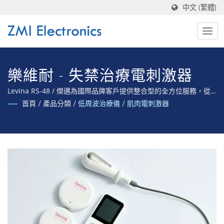
中文 (繁體)
樂維耐 - 失禁治療電刺激器
Levina RS-48 / 傑邁為國際品牌客戶提供整合型的全方位服務，從
產品開發至設計製造、提供產品完整法規驗證至取得各國醫療器材
首頁
/
產品分類
/
低周波治療儀 / 肌肉電刺激器
認證的全方位專業服務。