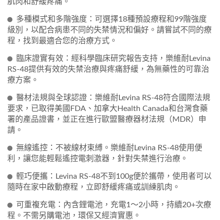
肌肉和舒緩疼痛。
多種模式和多階強度：可選擇18種預設療程和99階強度
級別，以配合病患不同的失禁情況和偏好。請嘗試不同的療
程，找到最適合您的治療方式。
臨床證實有效：經科學臨床研究報告支持，樂維耐Levina
RS-48提供有效的失禁治療與疼痛舒緩，為無藥性的可靠治
療方案。
醫材法規與全球認證：樂維耐Levina RS-48符合國際法規
要求，已取得美國FDA、加拿大Health Canada和台灣食藥
署的產品證書，並正在進行歐盟醫療器材法規（MDR）申
請。
無線遙控：不被線材束縛。樂維耐Levina RS-48使用便
利，讓您能輕鬆遙控電刺激器，針對失禁進行治療。
輕巧便攜：Levina RS-48不到100g便於攜帶，使用者可以
隨時在家中啟動療程，立即舒緩疼痛或訓練肌肉。
可重複充電：內含鋰電池，充電1～2小時，持續20+次療
程。不需另購電池，環保又經濟實惠。