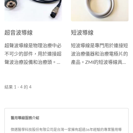
超音波導線
短波導線
超聲波導線是物理治療中必
短波導線是專門用於連接短
不可少的部件，用於連接超
波治療儀器和治療電極片的
聲波治療設備和治療頭。並
產品。ZMI的短波導線具有
確保高頻信號的有效傳輸，
高效能、可靠性和舒適性等
從而產生更顯著的治療效
優點。並經過嚴格的安全測
果。 ZMI提供標準的超聲波
試和認證，確保在使用時對
結果 1 - 4 的 4
線連接器，包括DIN頭、
患者的安全。 我們的產品
RG58、CFD200、BNC和
具有探頭端的電容式／電感
其他型號，支援多種阻抗匹
式全客製接頭和儀器端的
醫用導線服務介紹
配選項：48ohm...
ODU鍍銀接頭。線材可選
擇耐高壓矽橡膠、EPDM泡
傑邁醫學科技股份有限公司是台灣一家擁有超過36年經驗的專業醫用導