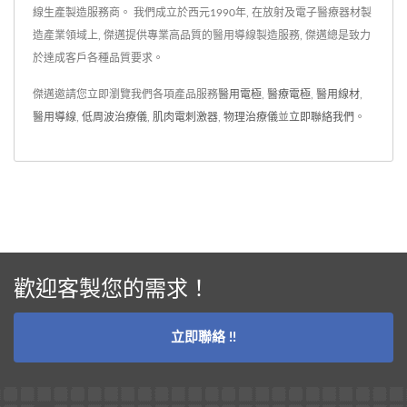
棉、RG58或
線生產製造服務商。 我們成立於西元1990年, 在放射及電子醫療器材製
造產業領域上, 傑邁提供專業高品質的醫用導線製造服務, 傑邁總是致力
CFD200BNC。阻抗匹配可
於達成客戶各種品質要求。
選擇48ohm、50ohm、
75ohm或150ohm。如果您
傑邁邀請您立即瀏覽我們各項產品服務
醫用電極
,
醫療電極
,
醫用線材
,
正在尋找高效、可靠和舒適
醫用導線
,
低周波治療儀
,
肌肉電刺激器
,
物理治療儀
並
立即聯絡我們
。
的短波導線，我們的產品將
是您的最佳選擇。
歡迎客製您的需求！
立即聯絡 !!