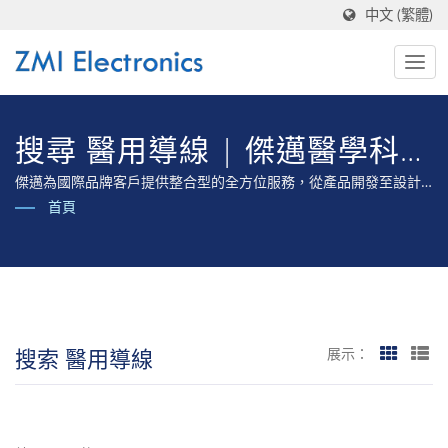
中文 (繁體)
搜尋 醫用導線 | 傑邁醫學科技
股份有限公司
傑邁為國際品牌客戶提供整合型的全方位服務，從產品開發至設計
製造、提供產品完整法規驗證至取得各國醫療器材認證的全方位專
首頁
業服務。
搜索 醫用導線
展示：