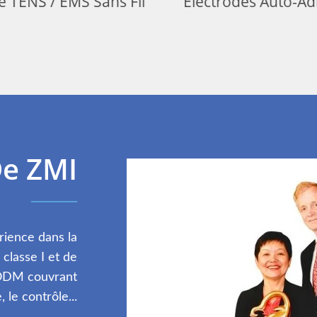
TENS / EMS Sans Fil
Électrodes Auto-Adhé
De ZMI
ience dans la
classe I et de
/ ODM couvrant
 le contrôle...