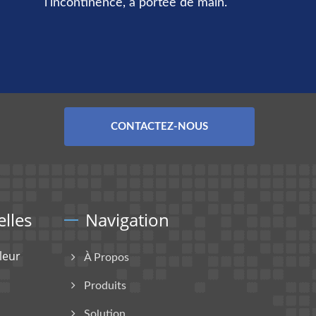
l'incontinence, à portée de main.
CONTACTEZ-NOUS
lles
Navigation
leur
À Propos
Produits
Solution