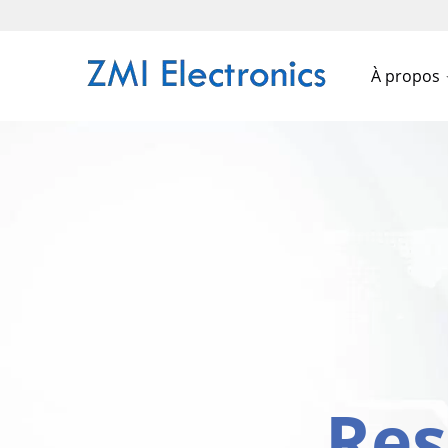
À propos
Res