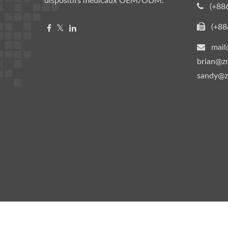
dispositifs médicaux OEM/ODM.
(+88
(+88
mail
brian@zm
sandy@z