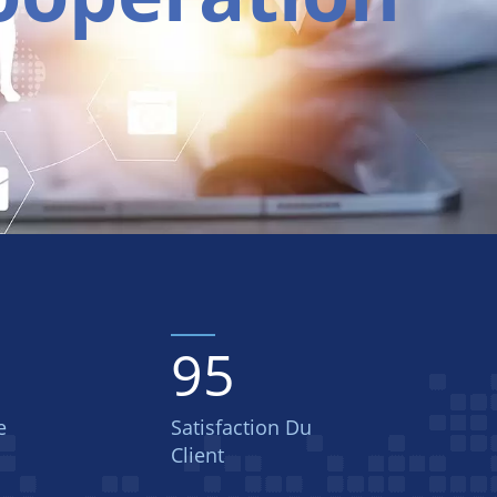
95
e
Satisfaction Du
Client