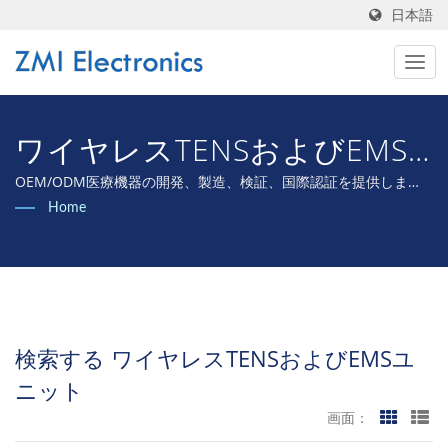
日本語
ワイヤレスTENSおよびEMS
ユニット検索 | 高度な
OEM/ODM医療機器の開発、製造、検証、国際認証を提供しま
す。
Home
TENS/EMSスティミュレータ
ー - OEM/ODMサービスが利
用可能
検索する ワイヤレスTENSおよびEMSユ
ニット
画面：