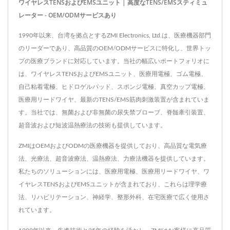
ワイヤレスTENSおよびEMSユニット | 高度なTENS/EMSスティミュ
レーター - OEM/ODMサービスあり
1990年以来、台湾を拠点とするZMI Electronics, Ltd.は、医療機器部門
のリーダーであり、高品質のOEM/ODMサービスに特化し、世界トッ
プの医療ブランドに対応しています。当社の幅広いポートフォリオに
は、ワイヤレスTENSおよびEMSユニット、医療用電極、ゴム電極、
自己粘着電極、ヒドロゲルパッド、スポンジ電極、真空カップ電極、
医療用リードワイヤ、最新のTENS/EMS筋肉刺激装置が含まれていま
す。当社では、無菌および非無菌の尿失禁プローブ、脊髄牽引装置、
超音波および短波温熱療法の技術も提供しています。
ZMIはOEMおよびODMの医療機器を提供しており、高品質な電気療
法、光療法、超音波療法、温熱療法、力療法機器を提供しています。
私たちのソリューションには、医療用電極、医療用リードワイヤ、ワ
イヤレスTENSおよびEMSユニットが含まれており、これらは理学療
法、リハビリテーション、神経学、整形外科、在宅医療で広く使用さ
れています。