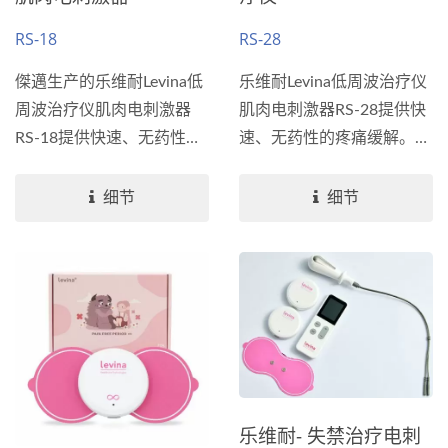
RS-18
RS-28
傑邁生产的乐维耐Levina低
乐维耐Levina低周波治疗仪
周波治疗仪肌肉电刺激器
肌肉电刺激器RS-28提供快
RS-18提供快速、无药性的
速、无药性的疼痛缓解。适
疼痛缓解。纾缓疼痛、肌肉
用于关节疼痛的缓解、肌肉
训练、按摩放松，RS-18全
锻炼，以及舒缓按摩。设计
细节
细节
方位迎合所有需求。设计轻
轻便、大萤幕易操作，随时
便、大萤幕易操作，随时启
启动贴身治疗。探索乐维耐
动贴身治疗。探索乐维耐
Levina...
Levina...
乐维耐- 失禁治疗电刺