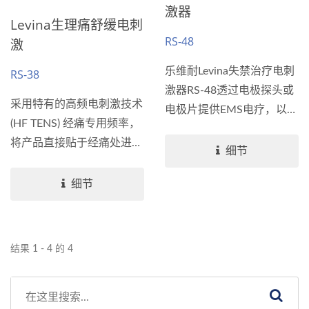
激器
Levina生理痛舒缓电刺
RS-48
激
乐维耐Levina失禁治疗电刺
RS-38
激器RS-48透过电极探头或
采用特有的高频电刺激技术
电极片提供EMS电疗，以训
(HF TENS) 经痛专用频率，
练骨盆肌肉，改善膀胱控制
将产品直接贴于经痛处进行
力，协助患者更有效地控制
细节
刺激，以自然非药物的方式
膀胱。主要用于治疗应力性
来舒缓女性因生理期所引起
细节
尿失禁、急迫性尿失禁、混
的下腹或下背疼痛。除传统
合性（应力性及急迫性）尿
药物及热敷方法外，
失禁。此产品也提供快速、
levina...
无药性的疼痛缓解。 欲了
结果 1 - 4 的 4
解更多，请搜寻”尿失禁”、
＂大便失禁”、“TENS低周
波治疗仪”和“EMS肌肉电刺