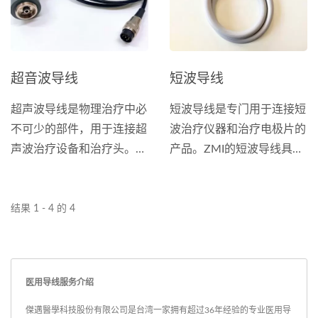
超音波导线
短波导线
超声波导线是物理治疗中必
短波导线是专门用于连接短
不可少的部件，用于连接超
波治疗仪器和治疗电极片的
声波治疗设备和治疗头。并
产品。ZMI的短波导线具有
确保高频信号的有效传输，
高效能、可靠性和舒适性等
从而产生更显著的治疗效
优点。并经过严格的安全测
果。 ZMI提供标准的超声波
试和认证，确保在使用时对
结果 1 - 4 的 4
线连接器，包括DIN头、
患者的安全。 我们的产品
RG58、CFD200、BNC和
具有探头端的电容式／电感
其他型号，支援多种阻抗匹
式全客制接头和仪器端的
医用导线服务介绍
配选项：48ohm...
ODU镀银接头。线材可选
择耐高压矽橡胶、EPDM泡
傑邁醫學科技股份有限公司是台湾一家拥有超过36年经验的专业医用导