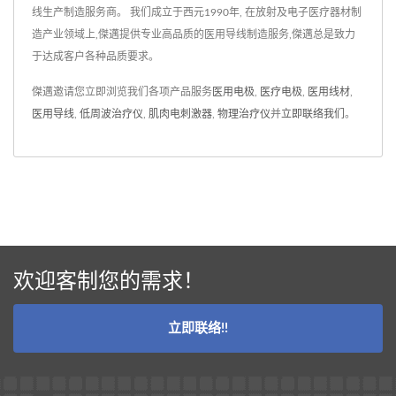
棉、RG58或
线生产制造服务商。 我们成立于西元1990年, 在放射及电子医疗器材制
造产业领域上,傑邁提供专业高品质的医用导线制造服务,傑邁总是致力
CFD200BNC。阻抗匹配可
于达成客户各种品质要求。
选择48ohm、50ohm、
75ohm或150ohm。如果您
傑邁邀请您立即浏览我们各项产品服务
医用电极
,
医疗电极
,
医用线材
,
正在寻找高效、可靠和舒适
医用导线
,
低周波治疗仪
,
肌肉电刺激器
,
物理治疗仪
并
立即联络我们
。
的短波导线，我们的产品将
是您的最佳选择。
欢迎客制您的需求！
立即联络!!