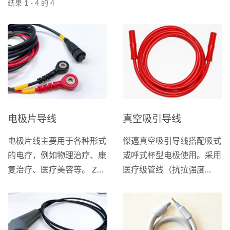
结果 1 - 4 的 4
电极片导线
真空吸引导线
电极片线主要用于各种形式
傑邁真空吸引导线搭配吸式
的电疗，例如物理治疗、康
或呼式杯型电极使用。采用
复治疗、医疗美容等。 ZMI
医疗级管线（抗拉强度
提供客制化的医疗用电极导
>10kg；耐弯折>3,000次以
线，可搭配不同种类的电极
上），保证其可靠性和耐用
片和电刺仪器，以满足您的
性。
需求。