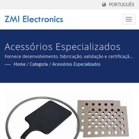
PORTUGUÊS
Acessórios Especializados
Fornece desenvolvimento, fabricação, validação e certificação
internacional de dispositivos médicos OEM/ODM.
Home
/
Categoria
/
Acessórios Especializados