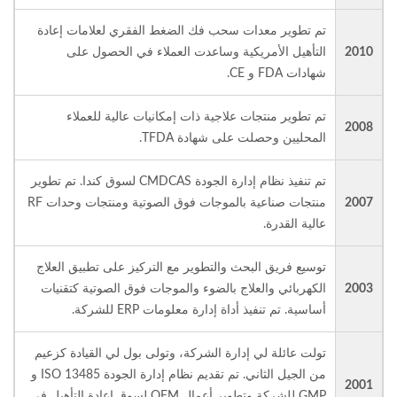
تم تطوير معدات سحب فك الضغط الفقري لعلامات إعادة
2010
التأهيل الأمريكية وساعدت العملاء في الحصول على
شهادات FDA و CE.
تم تطوير منتجات علاجية ذات إمكانيات عالية للعملاء
2008
المحليين وحصلت على شهادة TFDA.
تم تنفيذ نظام إدارة الجودة CMDCAS لسوق كندا. تم تطوير
2007
منتجات صناعية بالموجات فوق الصوتية ومنتجات وحدات RF
عالية القدرة.
توسيع فريق البحث والتطوير مع التركيز على تطبيق العلاج
2003
الكهربائي والعلاج بالضوء والموجات فوق الصوتية كتقنيات
أساسية. تم تنفيذ أداة إدارة معلومات ERP للشركة.
تولت عائلة لي إدارة الشركة، وتولى بول لي القيادة كزعيم
من الجيل الثاني. تم تقديم نظام إدارة الجودة ISO 13485 و
2001
GMP للشركة وتطوير أعمال OEM لسوق إعادة التأهيل في